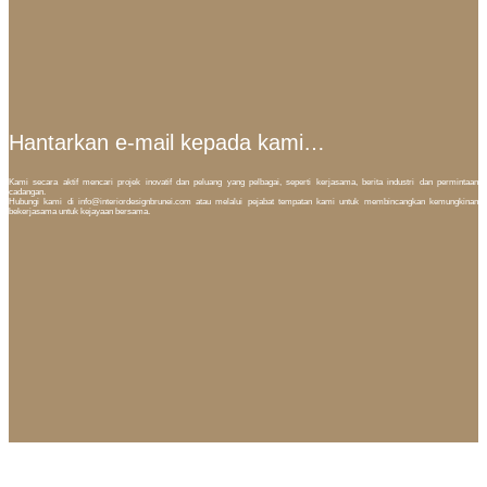
Hantarkan e-mail kepada kami…
Kami secara aktif mencari projek inovatif dan peluang yang pelbagai, seperti kerjasama, berita industri dan permintaan
cadangan.
Hubungi kami di info@interiordesignbrunei.com atau melalui pejabat tempatan kami untuk membincangkan kemungkinan
bekerjasama untuk kejayaan bersama.